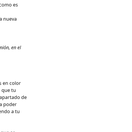
(como es 
a nueva 
nión, en el 
s en color 
á que tu 
 apartado de 
 a poder 
endo a tu 