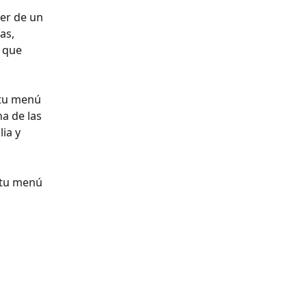
er de un 
as, 
 que 
 tu menú 
a de las 
ia y 
 tu menú 