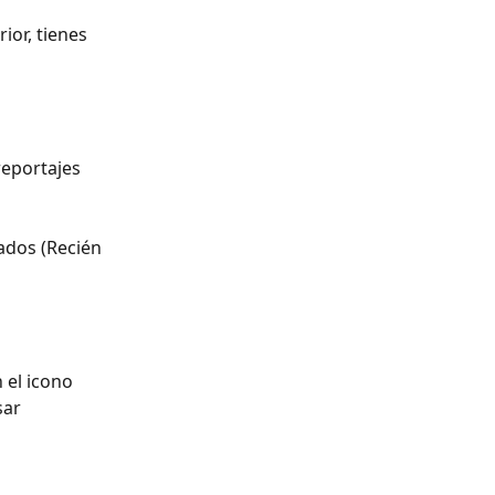
or, tienes 
eportajes 
ados (Recién 
 el icono 
sar 