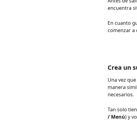
Antes de sal
encuentra si
En cuanto gu
comenzar a c
Crea un s
Una vez que 
manera simil
necesarios.
Tan solo tie
/ Menú
) y v