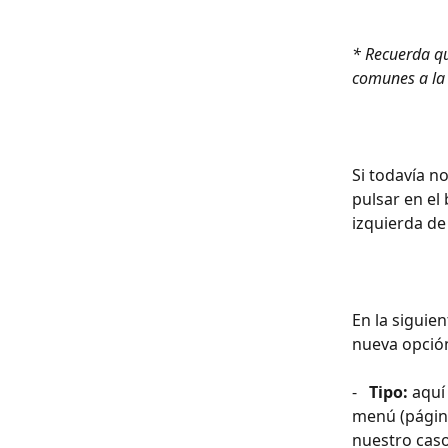
* Recuerda qu
comunes a la 
Si todavía no
pulsar en el
izquierda de 
En la siguien
nueva opció
-   
Tipo:
 aquí
menú (página,
nuestro caso