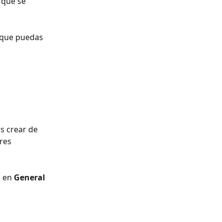
 
que se 
 que puedas 
s crear de 
res 
 en 
General 