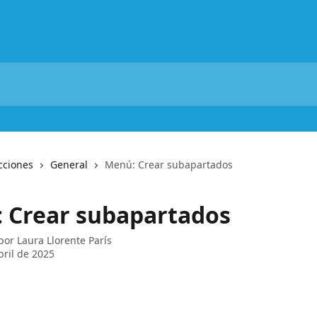
cciones
General
Menú: Crear subapartados
 Crear subapartados
 por
Laura Llorente París
bril de 2025