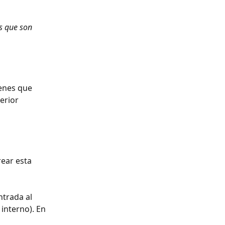
s que son 
ienes que 
erior 
rear esta 
trada al 
interno). En 