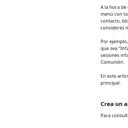
A la hora de
menú con tod
contacto, bl
consideres n
Por ejemplo,
que sea “Inf
sesiones inf
Comunión.
En este artí
principal.
Crea un a
Para consult