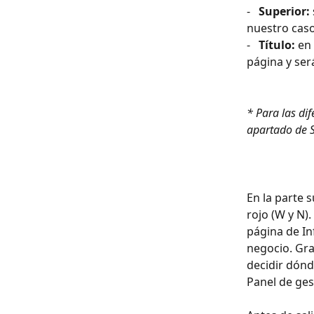
-   
Superior:
nuestro caso
-   
Título: 
en
página y será
* Para las dif
apartado de S
En la parte 
rojo (W y N).
página de Inf
negocio. Grac
decidir dónd
Panel de ges