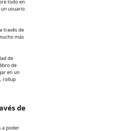
bre todo en 
 un usuario 
a través de 
s mucho más 
dad de 
libro de 
egar en un 
 rollup 
avés de 
s a poder 