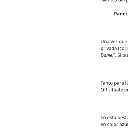
Panel 
Una vez que 
privada (cor
Daniel”
. Si p
Tanto para l
QR sitúate e
En esta pest
en color azul