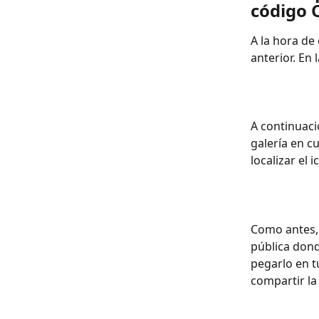
código 
A la hora de
anterior. En 
A continuaci
galería en cu
localizar el
Como antes, 
pública dond
pegarlo en t
compartir la