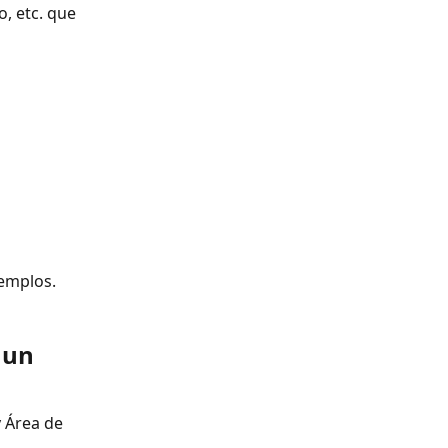
, etc. que 
jemplos.
 un 
y Área de 