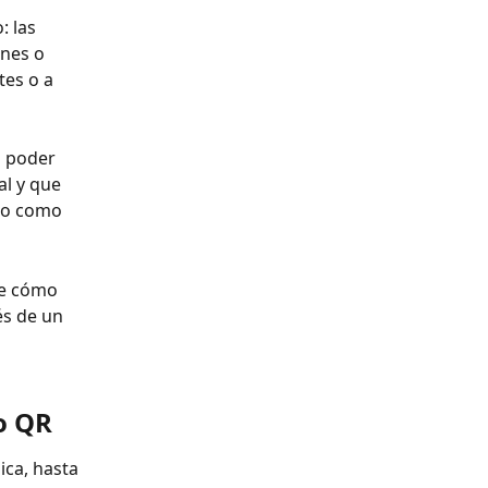
 las 
enes o 
tes o a 
a poder 
l y que 
ico como 
de cómo 
és de un 
o QR