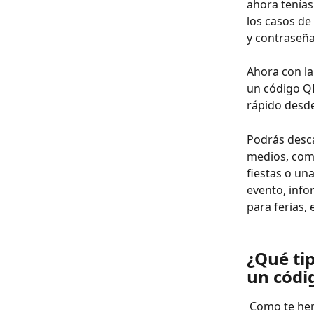
ahora tenías
los casos de
y contraseña
Ahora con la
un código QR
rápido desde
Podrás desca
medios, como
fiestas o una
evento, info
para ferias, 
¿Qué ti
un códi
Como te hem