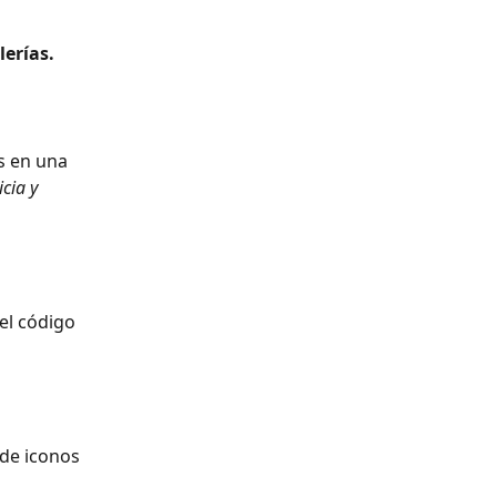
lerías.
s en una 
cia y 
el código 
 de iconos 