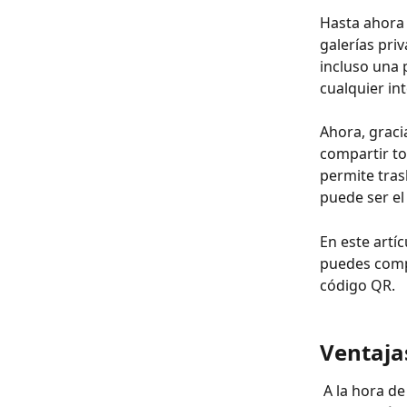
Hasta ahora 
galerías priv
incluso una p
cualquier in
Ahora, graci
compartir to
permite tras
puede ser el
En este artí
puedes compa
código QR.
Ventaja
 A la hora de compartir información de tu web, tanto privada como pública, hasta 