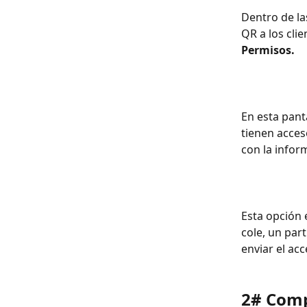
Dentro de la
QR a los cli
Permisos.
En esta panta
tienen acceso
con la infor
Esta opción 
cole, un par
enviar el ac
2# Comp