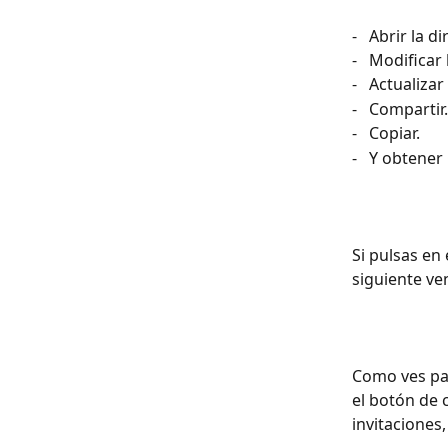
-   Abrir la d
-   Modificar
-   Actualiza
-   Compartir.
-   Copiar.
-   Y obtener
Si pulsas en
siguiente ve
Como ves par
el botón de 
invitaciones, 