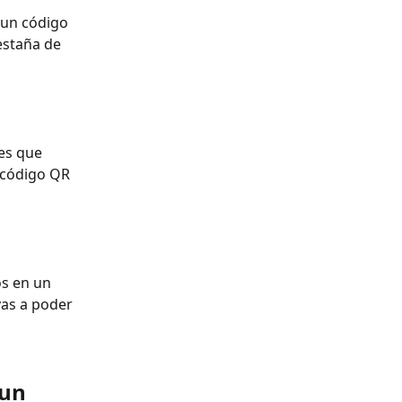
 un código 
estaña de 
tes que 
l código QR 
os en un 
vas a poder 
un 