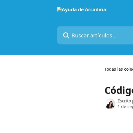
Ir al contenido principal
Buscar artículos...
Todas las cole
Códig
Escrito
1 de se