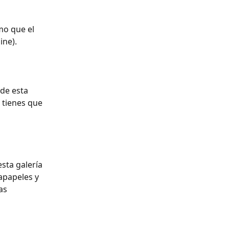
mo que el 
ine).
de esta 
 tienes que 
sta galería 
apapeles y 
as 