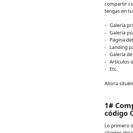
compartir cu
tengas en tu
-   Galería pr
-   Galería pú
-   Página d
-   Landing 
-   Galería d
-   Artículos 
-   Etc.
Ahora situém
1# Comp
código 
Lo primero d
clientes del 