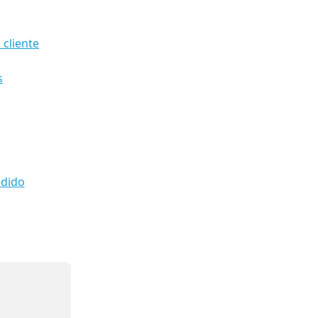
 cliente
s
edido