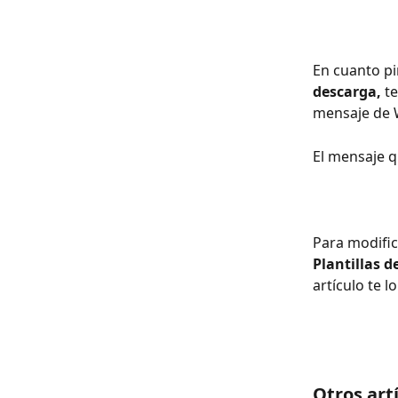
En cuanto pi
descarga,
 t
mensaje de W
El mensaje qu
Para modific
Plantillas d
artículo te 
Otros art