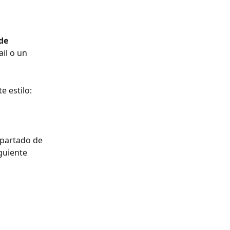
de 
il o un 
e estilo:
apartado de 
iguiente 