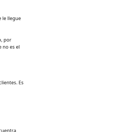
le llegue 
, por 
 no es el 
lientes. Es 
cuentra 