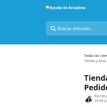
Ir al contenido principal
Buscar artículos...
Todas las cole
Tienda y Área 
Tienda
Pedid
Escrito
24 de j